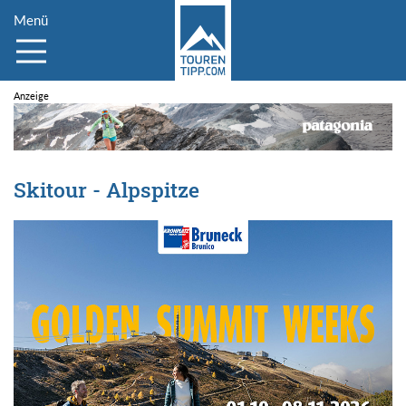
Menü
Skitour - Alpspitze