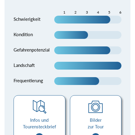
1
2
3
4
5
6
Schwierigkeit
Kondition
Gefahrenpotenzial
Landschaft
Frequentierung
Infos und
Bilder
Tourensteckbrief
zur Tour