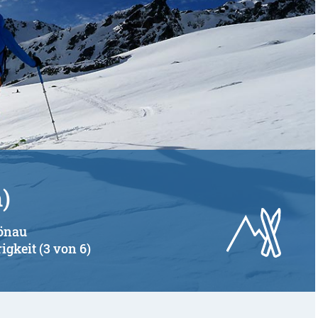
)
hönau
igkeit (3 von 6)