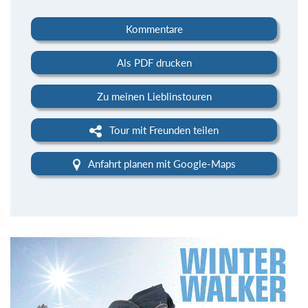
Kommentare
Als PDF drucken
Zu meinen Lieblinstouren
Tour mit Freunden teilen
Anfahrt planen mit Google-Maps