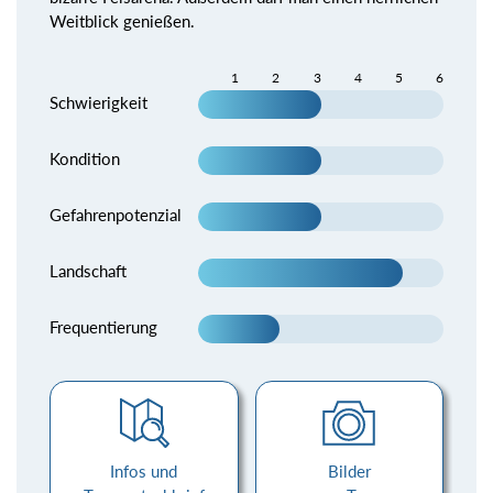
Weitblick genießen.
1
2
3
4
5
6
Schwierigkeit
Kondition
Gefahrenpotenzial
Landschaft
Frequentierung
Infos und
Bilder