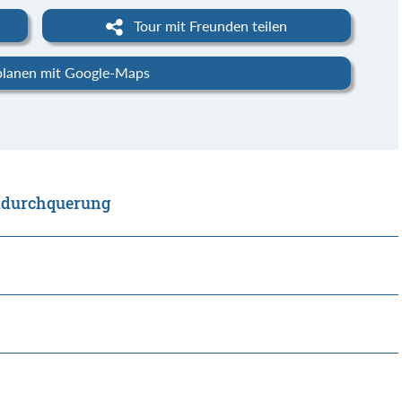
Tour mit Freunden teilen
planen mit Google-Maps
kidurchquerung