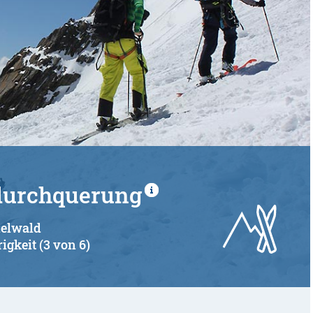
idurchquerung
delwald
igkeit (3 von 6)