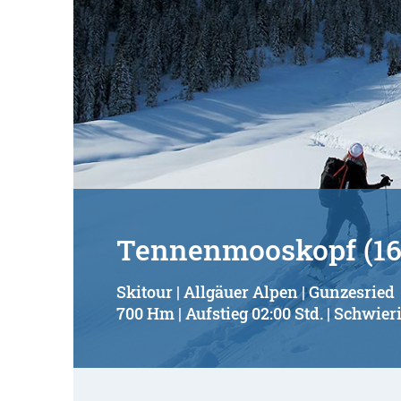
Tennenmooskopf (16
Skitour | Allgäuer Alpen | Gunzesried
700 Hm | Aufstieg 02:00 Std. | Schwieri