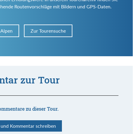
ohende Routenvorschläge mit Bildern und GPS-Daten.
 Alpen
Zur Tourensuche
tar zur Tour
ommentare zu dieser Tour.
n und Kommentar schreiben