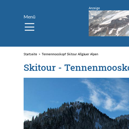
Menü
Startseite
Tennenmooskopf Skitour Allgäuer Alpen
Skitour - Tennenmoosk