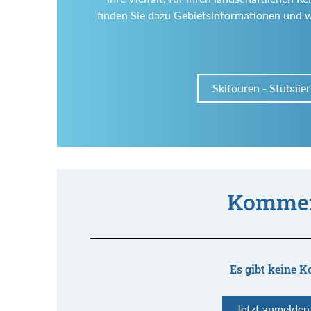
finden Sie dazu Gebietsinformationen und 
Skitouren - Stubaier
Kommen
Es gibt keine K
Jetzt anmelde