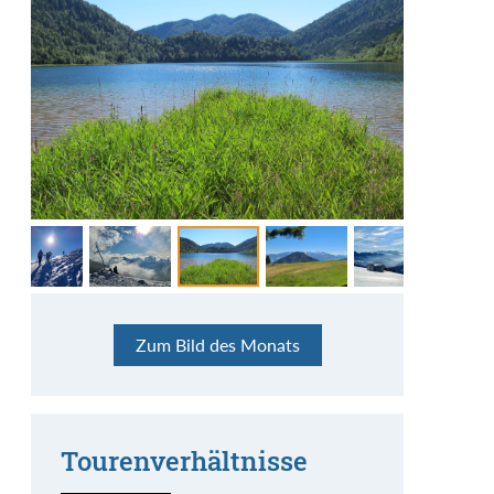
Am Weitsee in Reit im Winkl
Frühling in den Bayerischen Voralpen
Bella Vista auf die Dolomiten
Aufstieg zum Christlumkopf in Achenkirchen
Immer wieder Rosskopf
(Pisten Skitour)
Benutzer: Ferdl
Benutzer: Bergindianer
Benutzer: Linus_Z
Benutzer: Linus_Z
Benutzer: BergFex54
Beschreibung: Bei dieser Hitzewelle im Juni
Beschreibung: Während am Alpenhauptkamm
Beschreibung: Auf den großen Bergen sieht man
Beschreibung: Immer wieder Rosskopf und
Zum Bild des Monats
2026 tut ein Bad im herrlichen Weitsee
der Schnee in der Sonne glänzt, findet man am
nur die kleinen. Aber von den Sarntaler Alpen
Beschreibung: Die Regeneisschicht ist zwar für
immer wieder schön. Immerhin konnte man hier
verdammt gut. Dem See sagt man nach, er habe
Rehleitenkopf das Frühlingsgrün in allen
blickt man auf die spektakuläre Dolomiten-
die Abfahrt ein Horror, aber sie glänzt schön im
im Dezember 2025 ein bisschen Skitouren
ganz besonderes Wasser. Stimmt!
Schattierungen.
Kette.
Gegenlicht. Abfahrt daher über die Piste, aber
gehen und dazu noch derart schöne Momente
Sonne und Fernsicht waren großartig.
(siehe Bild) genießen.
Tourenverhältnisse