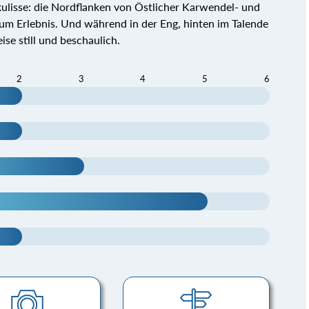
lisse: die Nordflanken von Östlicher Karwendel- und
um Erlebnis. Und während in der Eng, hinten im Talende
ise still und beschaulich.
2
3
4
5
6