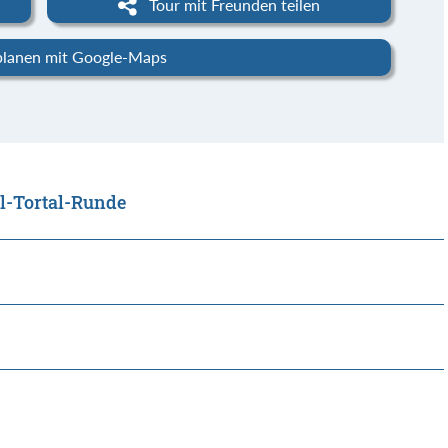
Tour mit Freunden teilen
planen mit Google-Maps
al-Tortal-Runde