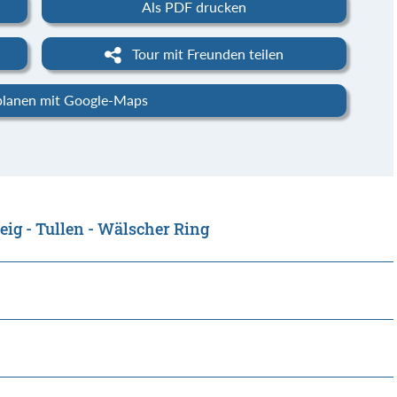
Als PDF drucken
Tour mit Freunden teilen
planen mit Google-Maps
ig - Tullen - Wälscher Ring