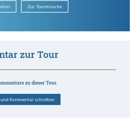
miten
Zur Tourensuche
tar zur Tour
ommentare zu dieser Tour.
n und Kommentar schreiben