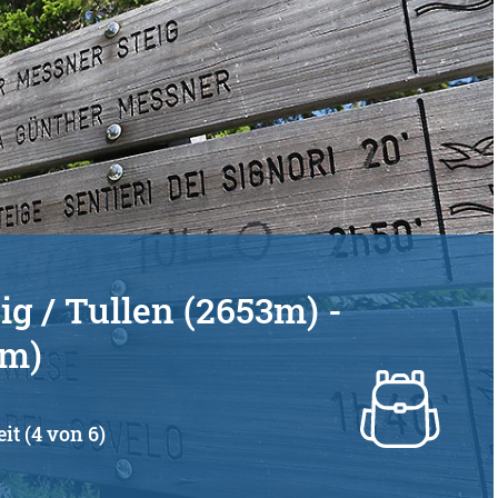
g / Tullen (2653m) -
6m)
it (4 von 6)