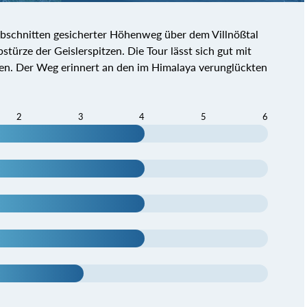
 Abschnitten gesicherter Höhenweg über dem Villnößtal
türze der Geislerspitzen. Die Tour lässt sich gut mit
den. Der Weg erinnert an den im Himalaya verunglückten
2
3
4
5
6