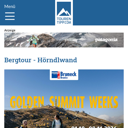
Menü
Bergtour - Hörndlwand