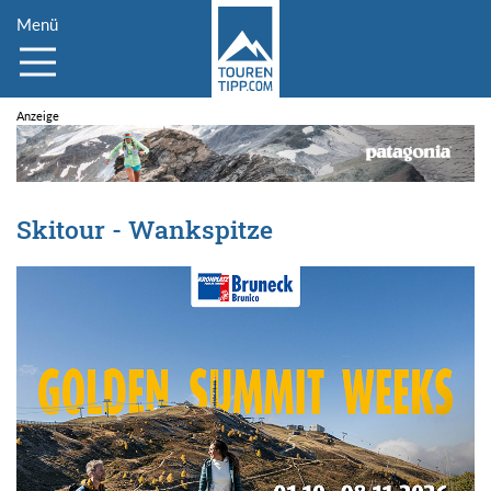
Menü
Skitour - Wankspitze