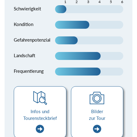
1
2
3
4
5
6
Schwierigkeit
Kondition
Gefahrenpotenzial
Landschaft
Frequentierung
Infos und
Bilder
Tourensteckbrief
zur Tour