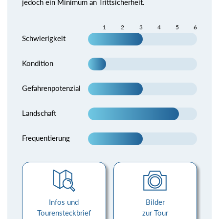
jedoch ein Minimum an Trittsicherheit.
1
2
3
4
5
6
Schwierigkeit
Kondition
Gefahrenpotenzial
Landschaft
Frequentierung
Infos und
Bilder
Tourensteckbrief
zur Tour