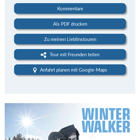
Kommentare
Als PDF drucken
Zu meinen Lieblinstouren
Tour mit Freunden teilen
Anfahrt planen mit Google-Maps