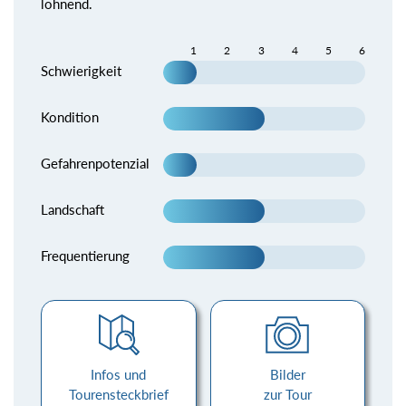
lohnend.
1
2
3
4
5
6
Schwierigkeit
Kondition
Gefahrenpotenzial
Landschaft
Frequentierung
Infos und
Bilder
Tourensteckbrief
zur Tour