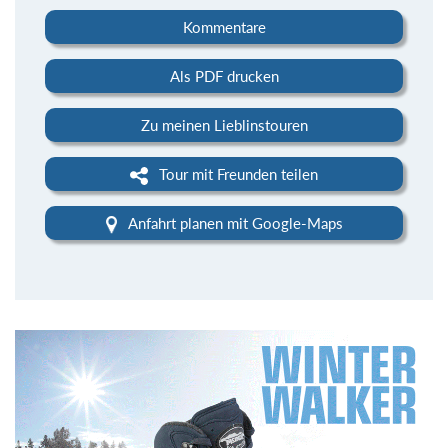
Kommentare
Als PDF drucken
Zu meinen Lieblinstouren
Tour mit Freunden teilen
Anfahrt planen mit Google-Maps