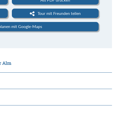
Tour mit Freunden teilen
planen mit Google-Maps
r Alm