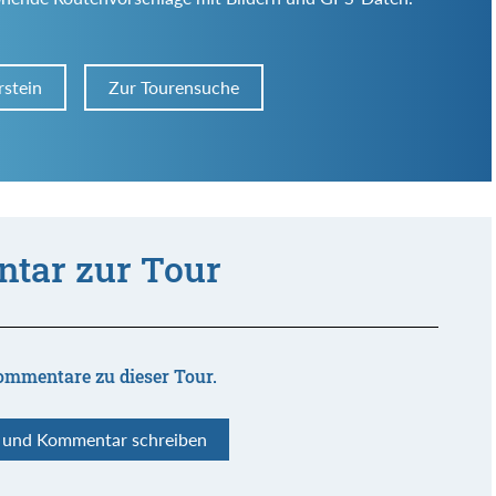
rstein
Zur Tourensuche
tar zur Tour
ommentare zu dieser Tour.
n und Kommentar schreiben