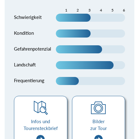
1
2
3
4
5
6
Schwierigkeit
Kondition
Gefahrenpotenzial
Landschaft
Frequentierung
Infos und
Bilder
Tourensteckbrief
zur Tour