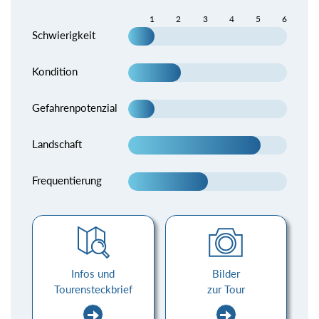
1
2
3
4
5
6
Schwierigkeit
Kondition
Gefahrenpotenzial
Landschaft
Frequentierung
Infos und
Bilder
Tourensteckbrief
zur Tour