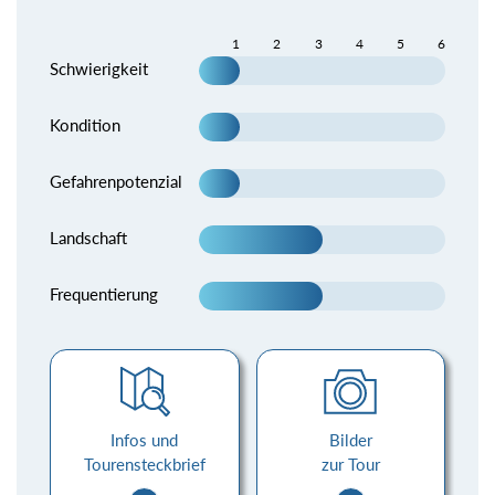
1
2
3
4
5
6
Schwierigkeit
Kondition
Gefahrenpotenzial
Landschaft
Frequentierung
Infos und
Bilder
Tourensteckbrief
zur Tour