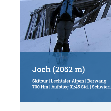
Joch (2052 m)
Skitour | Lechtaler Alpen | Berwang
700 Hm | Aufstieg 01:45 Std. | Schwieri