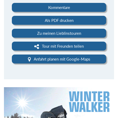
Kommentare
Als PDF drucken
Zu meinen Lieblinstouren
Tour mit Freunden teilen
Anfahrt planen mit Google-Maps