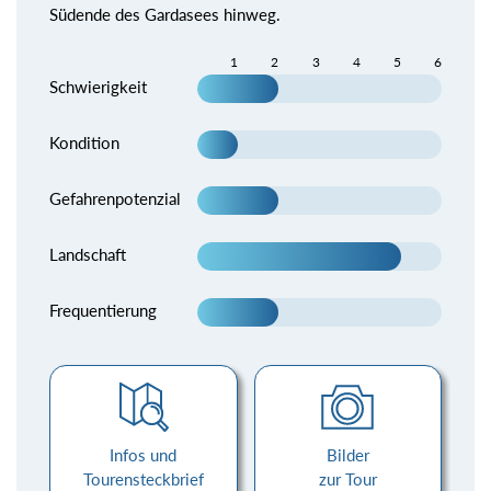
Südende des Gardasees hinweg.
1
2
3
4
5
6
Schwierigkeit
Kondition
Gefahrenpotenzial
Landschaft
Frequentierung
Infos und
Bilder
Tourensteckbrief
zur Tour