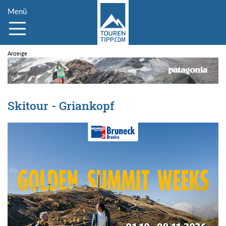
Menü
Skitour - Griankopf