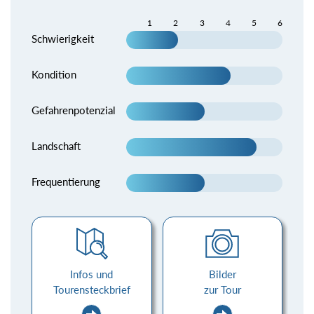
1
2
3
4
5
6
Schwierigkeit
Kondition
Gefahrenpotenzial
Landschaft
Frequentierung
Infos und
Bilder
Tourensteckbrief
zur Tour