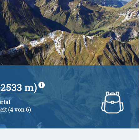
(2533 m)
rtal
eit (4 von 6)