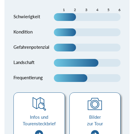
1
2
3
4
5
6
Schwierigkeit
Kondition
Gefahrenpotenzial
Landschaft
Frequentierung
Infos und
Bilder
Tourensteckbrief
zur Tour