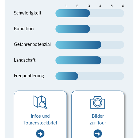
1
2
3
4
5
6
Schwierigkeit
Kondition
Gefahrenpotenzial
Landschaft
Frequentierung
Infos und
Bilder
Tourensteckbrief
zur Tour