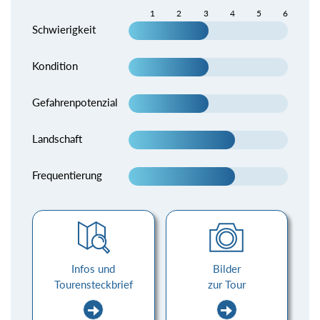
1
2
3
4
5
6
Schwierigkeit
Kondition
Gefahrenpotenzial
Landschaft
Frequentierung
Infos und
Bilder
Tourensteckbrief
zur Tour