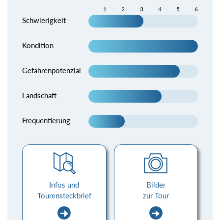
1
2
3
4
5
6
Schwierigkeit
Kondition
Gefahrenpotenzial
Landschaft
Frequentierung
Infos und
Bilder
Tourensteckbrief
zur Tour