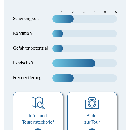
1
2
3
4
5
6
Schwierigkeit
Kondition
Gefahrenpotenzial
Landschaft
Frequentierung
Infos und
Bilder
Tourensteckbrief
zur Tour