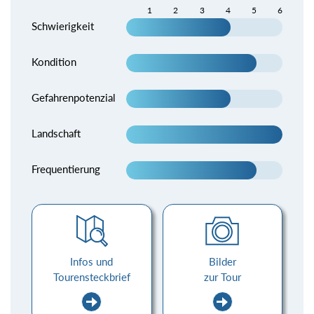
1
2
3
4
5
6
Schwierigkeit
Kondition
Gefahrenpotenzial
Landschaft
Frequentierung
Infos und
Bilder
Tourensteckbrief
zur Tour