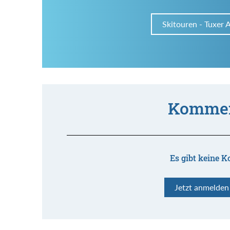
Skitouren - Tuxer 
Kommen
Es gibt keine K
Jetzt anmelde