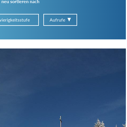
 neu sortieren nach
ierigkeitsstufe
Aufrufe
Art der Tour:
Schwierigkeitsgrad:
von
bis
Kondition (Tourdauer):