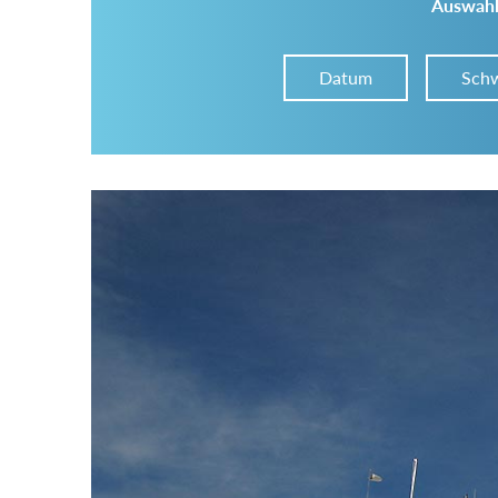
Auswahl
Datum
Schw
Im Tourenarchiv suchen
Land:
Region:
Gebirge: