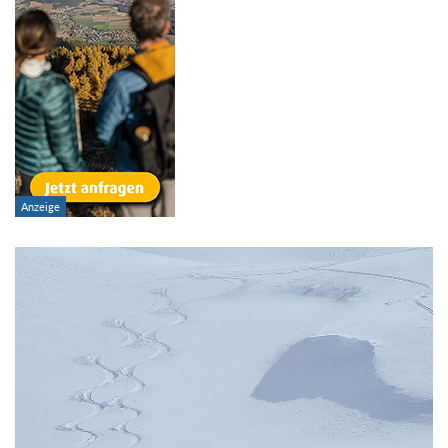
Schwierigkeitsgrad:
von
bis
Kondition (Tourdauer):
von
bis
Suchbegriff: