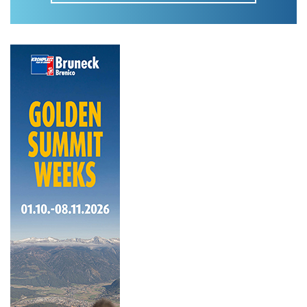
Im Tourenarchiv suchen
Land:
Region:
Gebirge:
Art der Tour: