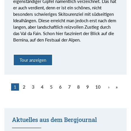
eigenständiger Gipfel namentlich verzeichnet. Das hat
er auch verdient, denn er ist ein schönes, nicht
besonders schwieriges Skitourenziel mit südseitigen
Idealhängen. Diese erreicht man jedoch erst nach dem
langen, aber landschaftlich reizvollen Zustieg durch
das Val da Fain. Schon hier fasziniert der Blick auf die
Bernina, auf den Festsaal der Alpen.
Tour anzeigen
1
2
3
4
5
6
7
8
9
10
›
»
Aktuelles aus dem Bergjournal