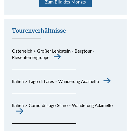
Zum Bild des Monats
er habe ganz besonderes Wasser. Stimmt!
allen Schattierungen.
spektakuläre Dolomiten-Kette.
die Piste, aber Sonne und Fernsicht waren großartig.
bisschen Skitouren gehen und dazu noch derart schöne
Momente (siehe Bild) genießen.
Tourenverhältnisse
Österreich > Großer Lenkstein - Bergtour -
Riesenfernergruppe
Italien > Lago di Lares - Wanderung Adamello
Italien > Corno di Lago Scuro - Wanderung Adamello