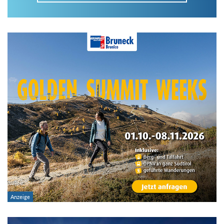
Im Tourenarchiv suchen
Land:
Region:
Gebirge:
Art der Tour: