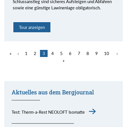
Schlussanstieg sind sicheres Aufsteigen und Abfahren
sowie eine günstige Lawinenlage obligatorisch.
Tour anzeigen
«
‹
1
2
3
4
5
6
7
8
9
10
›
»
Aktuelles aus dem Bergjournal
Test: Therm-a-Rest NEOLOFT Isomatte