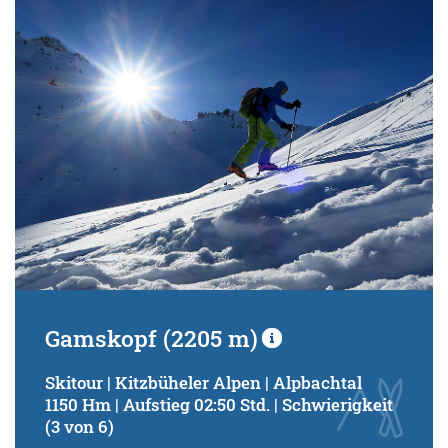
Schwierigkeitsgrad:
von
bis
Kondition (Tourdauer):
von
bis
Suchbegriff:
Gamskopf (2205 m)
Skitour | Kitzbüheler Alpen | Alpbachtal
1150 Hm | Aufstieg 02:50 Std. | Schwierigkeit
(3 von 6)