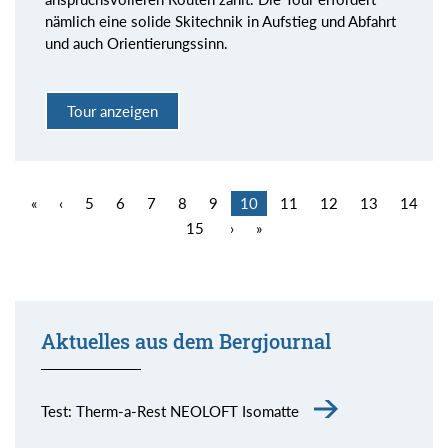
nämlich eine solide Skitechnik in Aufstieg und Abfahrt
und auch Orientierungssinn.
Tour anzeigen
«
‹
5
6
7
8
9
10
11
12
13
14
15
›
»
Aktuelles aus dem Bergjournal
Test: Therm-a-Rest NEOLOFT Isomatte