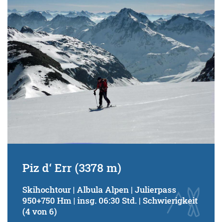
Schwierigkeitsgrad:
von
bis
Kondition (Tourdauer):
von
bis
Suchbegriff:
Piz d‘ Err (3378 m)
Skihochtour | Albula Alpen | Julierpass
950+750 Hm | insg. 06:30 Std. | Schwierigkeit
(4 von 6)