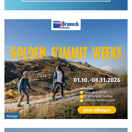
Im Tourenarchiv suchen
Land:
Region:
Gebirge:
Art der Tour: