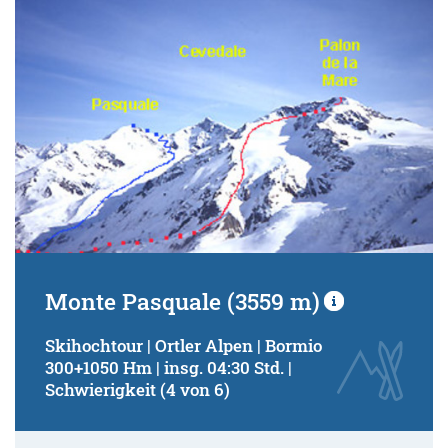
Schwierigkeitsgrad:
von
bis
Kondition (Tourdauer):
von
bis
Suchbegriff:
Monte Pasquale (3559 m)
Skihochtour | Ortler Alpen | Bormio
300+1050 Hm | insg. 04:30 Std. |
Schwierigkeit (4 von 6)