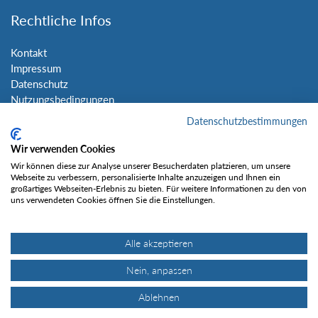
Rechtliche Infos
Kontakt
Impressum
Datenschutz
Nutzungsbedingungen
Sitemap
Datenschutzbestimmungen
Wir verwenden Cookies
Social Media
Wir können diese zur Analyse unserer Besucherdaten platzieren, um unsere
Webseite zu verbessern, personalisierte Inhalte anzuzeigen und Ihnen ein
großartiges Webseiten-Erlebnis zu bieten. Für weitere Informationen zu den von
uns verwendeten Cookies öffnen Sie die Einstellungen.
Alle akzeptieren
Gefällt mir
Nein, anpassen
Ablehnen
© Tourentipp.com 2025