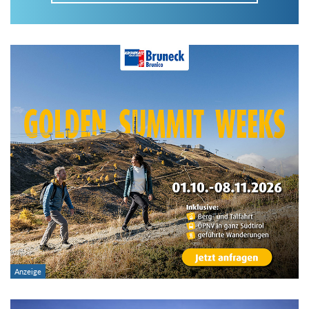
Im Tourenarchiv suchen
Land:
Region:
Gebirge:
Art der Tour: