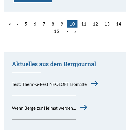
«
‹
5
6
7
8
9
10
11
12
13
14
15
›
»
Aktuelles aus dem Bergjournal
Test: Therm-a-Rest NEOLOFT Isomatte
Wenn Berge zur Heimat werden…