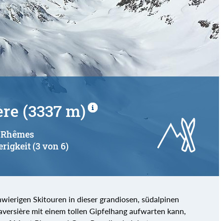
ère (3337 m)
di Rhêmes
erigkeit (3 von 6)
chwierigen Skitouren in dieser grandiosen, südalpinen
raversière mit einem tollen Gipfelhang aufwarten kann,