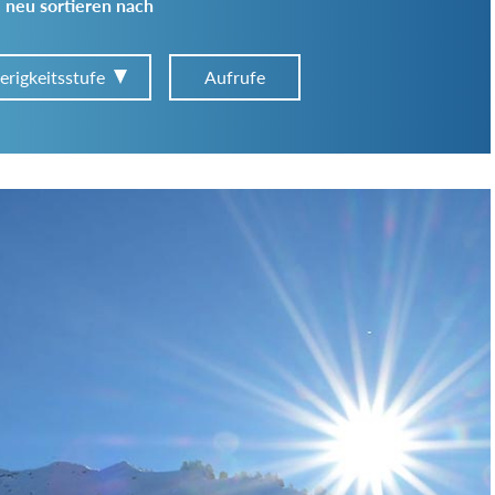
 neu sortieren nach
erigkeitsstufe
Aufrufe
Art der Tour:
Schwierigkeitsgrad:
von
bis
Kondition (Tourdauer):