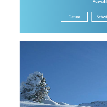
Auswahl
Datum
Schwi
Im Tourenarchiv suchen
Land:
Region:
Gebirge: