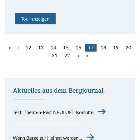
Tour anzeigen
«
‹
12
13
14
15
16
17
18
19
20
21
22
›
»
Aktuelles aus dem Bergjournal
Test: Therm-a-Rest NEOLOFT Isomatte
Wenn Berge zur Heimat werden…