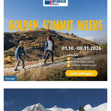
Im Tourenarchiv suchen
Land:
Region:
Gebirge:
Art der Tour:
Schwierigkeitsgrad:
von
bis