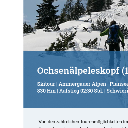
Ochsenälpeleskopf (
Skitour | Ammergauer Alpen | Planse
830 Hm | Aufstieg 02:30 Std. | Schwieri
Von den zahlreichen Tourenmöglichkeiten im 