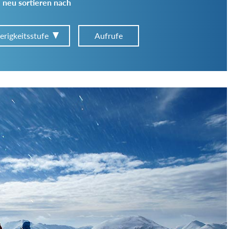
 neu sortieren nach
erigkeitsstufe
Aufrufe
Art der Tour:
Schwierigkeitsgrad:
von
bis
Kondition (Tourdauer):