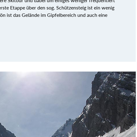
ere Skitour und dabei um einiges weniger frequentiert
erste Etappe über den sog. Schützensteig ist ein wenig
hön ist das Gelände im Gipfelbereich und auch eine