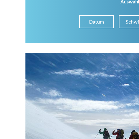
Auswahl
Datum
Schwi
Im Tourenarchiv suchen
Land:
Region:
Gebirge: