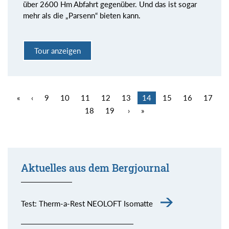
über 2600 Hm Abfahrt gegenüber. Und das ist sogar
mehr als die „Parsenn“ bieten kann.
Tour anzeigen
«
‹
9
10
11
12
13
14
15
16
17
18
19
›
»
Aktuelles aus dem Bergjournal
Test: Therm-a-Rest NEOLOFT Isomatte