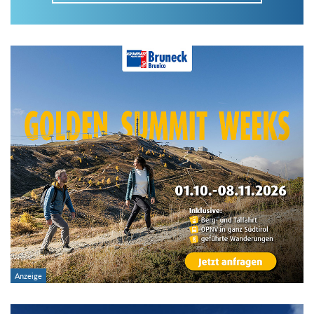
Im Tourenarchiv suchen
Land:
Region:
Gebirge:
Art der Tour: