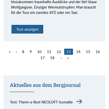
hinzukommen traumhafte Ausblicke und der tief-blaue
Wolfgangsee. Einziger Wermutstropfen: Man braucht
für die Tour ein zweites KFZ oder ein Taxi.
Tour anzeigen
«
‹
8
9
10
11
12
13
14
15
16
17
18
›
»
Aktuelles aus dem Bergjournal
Test: Therm-a-Rest NEOLOFT Isomatte