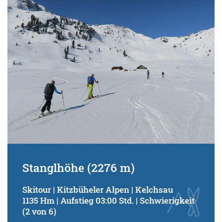
Schwierigkeitsgrad:
von
bis
Kondition (Tourdauer):
von
bis
Suchbegriff:
Stanglhöhe (2276 m)
Skitour | Kitzbüheler Alpen | Kelchsau
1135 Hm | Aufstieg 03:00 Std. | Schwierigkeit
(2 von 6)