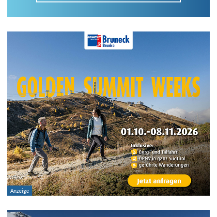
Im Tourenarchiv suchen
Land:
Region:
Gebirge:
Art der Tour: