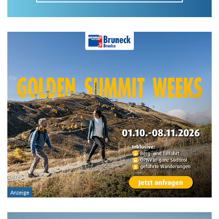
Im Tourenarchiv suchen
Land:
Region:
Gebirge:
Art der Tour: