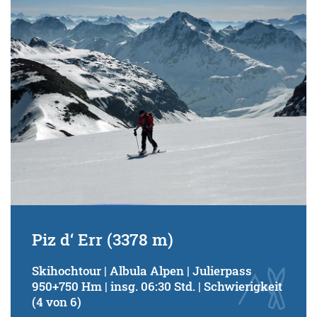
Schwierigkeitsgrad:
von
bis
Kondition (Tourdauer):
von
bis
Suchbegriff:
Piz d‘ Err (3378 m)
Skihochtour | Albula Alpen | Julierpass
950+750 Hm | insg. 06:30 Std. | Schwierigkeit
(4 von 6)