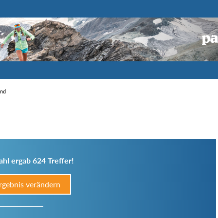
end
hl ergab 624 Treffer!
rgebnis verändern