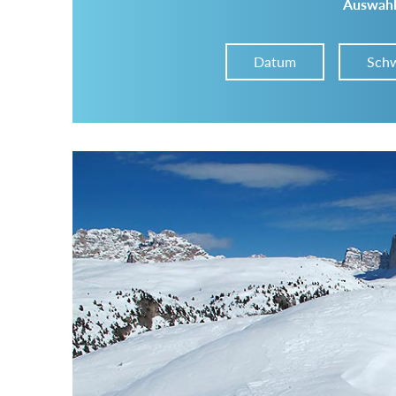
Auswahl
Datum
Schw
Im Tourenarchiv suchen
Land:
Region:
Gebirge: