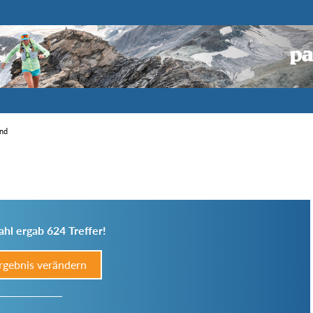
end
hl ergab 624 Treffer!
rgebnis verändern