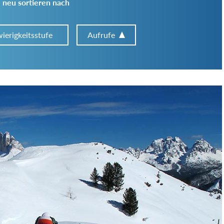
 neu sortieren nach
ierigkeitsstufe
Aufrufe
Art der Tour:
Schwierigkeitsgrad:
von
bis
Kondition (Tourdauer):