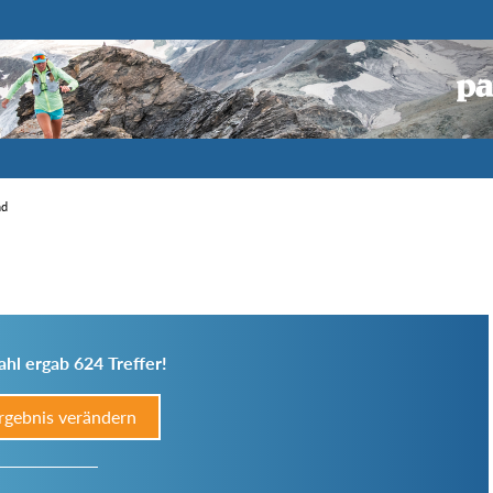
nd
hl ergab 624 Treffer!
rgebnis verändern