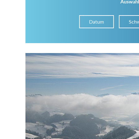
Auswahl
Datum
Schw
Im Tourenarchiv suchen
Land:
Region:
Gebirge: