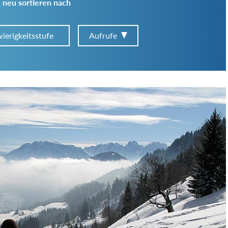
 neu sortieren nach
ierigkeitsstufe
Aufrufe
Art der Tour:
Schwierigkeitsgrad:
von
bis
Kondition (Tourdauer):