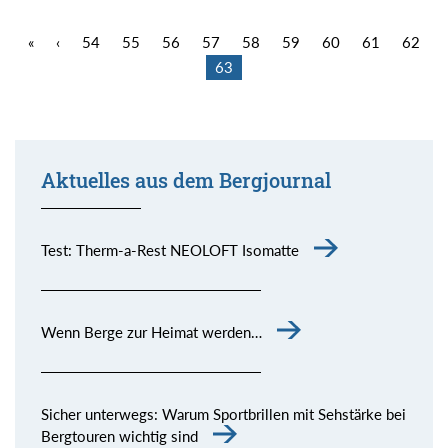
«
‹
54
55
56
57
58
59
60
61
62
63
Aktuelles aus dem Bergjournal
Test: Therm-a-Rest NEOLOFT Isomatte
Wenn Berge zur Heimat werden…
Sicher unterwegs: Warum Sportbrillen mit Sehstärke bei
Bergtouren wichtig sind