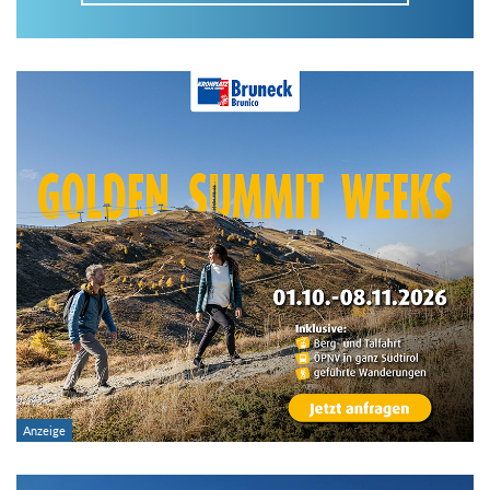
Im Tourenarchiv suchen
Land:
Region:
Gebirge:
Art der Tour: