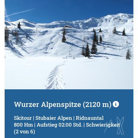
Schwierigkeitsgrad:
von
bis
Kondition (Tourdauer):
von
bis
Suchbegriff:
Wurzer Alpenspitze (2120 m)
Skitour | Stubaier Alpen | Ridnauntal
800 Hm | Aufstieg 02:00 Std. | Schwierigkeit
(2 von 6)