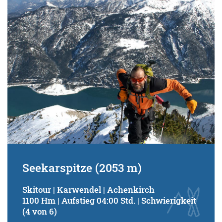
Schwierigkeitsgrad:
von
bis
Kondition (Tourdauer):
von
bis
Suchbegriff:
Seekarspitze (2053 m)
Skitour | Karwendel | Achenkirch
1100 Hm | Aufstieg 04:00 Std. | Schwierigkeit
(4 von 6)