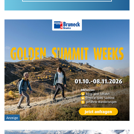
Im Tourenarchiv suchen
Land:
Region:
Gebirge:
Art der Tour: