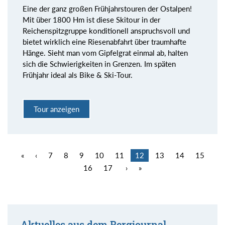
Eine der ganz großen Frühjahrstouren der Ostalpen!
Mit über 1800 Hm ist diese Skitour in der
Reichenspitzgruppe konditionell anspruchsvoll und
bietet wirklich eine Riesenabfahrt über traumhafte
Hänge. Sieht man vom Gipfelgrat einmal ab, halten
sich die Schwierigkeiten in Grenzen. Im späten
Frühjahr ideal als Bike & Ski-Tour.
Tour anzeigen
«
‹
7
8
9
10
11
12
13
14
15
16
17
›
»
Aktuelles aus dem Bergjournal