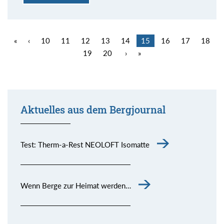
«
‹
10
11
12
13
14
15
16
17
18
19
20
›
»
Aktuelles aus dem Bergjournal
Test: Therm-a-Rest NEOLOFT Isomatte
Wenn Berge zur Heimat werden…