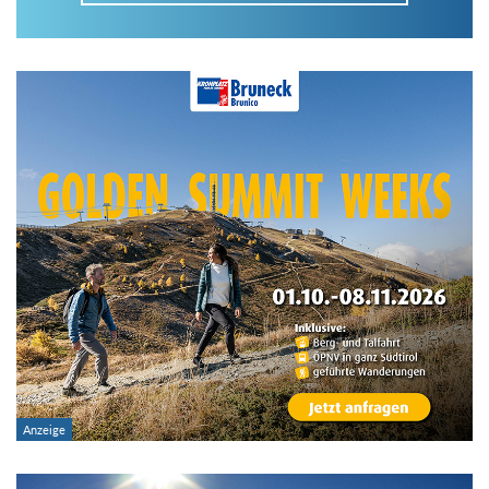
Im Tourenarchiv suchen
Land:
Region:
Gebirge:
Art der Tour: