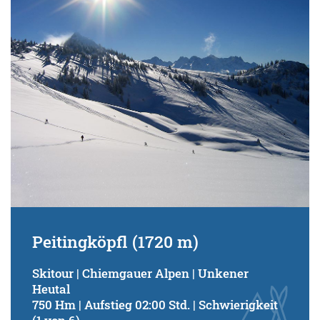
Schwierigkeitsgrad:
von
bis
Kondition (Tourdauer):
von
bis
Suchbegriff:
Peitingköpfl (1720 m)
Skitour | Chiemgauer Alpen | Unkener
Heutal
750 Hm | Aufstieg 02:00 Std. | Schwierigkeit