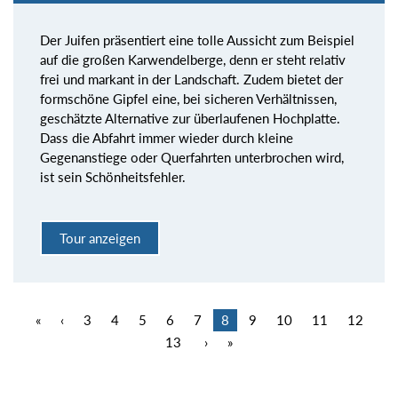
Der Juifen präsentiert eine tolle Aussicht zum Beispiel
auf die großen Karwendelberge, denn er steht relativ
frei und markant in der Landschaft. Zudem bietet der
formschöne Gipfel eine, bei sicheren Verhältnissen,
geschätzte Alternative zur überlaufenen Hochplatte.
Dass die Abfahrt immer wieder durch kleine
Gegenanstiege oder Querfahrten unterbrochen wird,
ist sein Schönheitsfehler.
Tour anzeigen
«
‹
3
4
5
6
7
8
9
10
11
12
13
›
»