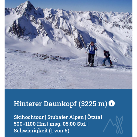
Schwierigkeitsgrad:
von
bis
Kondition (Tourdauer):
von
bis
Suchbegriff:
Hinterer Daunkopf (3225 m)
Skihochtour | Stubaier Alpen | Ötztal
500+1100 Hm | insg. 05:00 Std. |
Schwierigkeit (1 von 6)