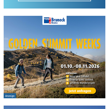
Im Tourenarchiv suchen
Land:
Region:
Gebirge:
Art der Tour: