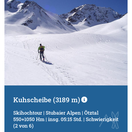
Schwierigkeitsgrad:
von
bis
Kondition (Tourdauer):
von
bis
Suchbegriff:
Kuhscheibe (3189 m)
Skihochtour | Stubaier Alpen | Ötztal
550+1050 Hm | insg. 05:15 Std. | Schwierigkeit
(2 von 6)