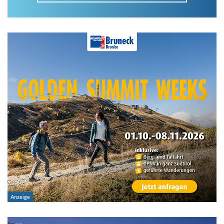
Im Tourenarchiv suchen
Land:
Region:
Gebirge:
Art der Tour: