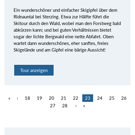
Ein wunderschöner und einfacher Skigipfel über dem
Ridnauntal bei Sterzing. Etwa zur Hälfte führt die
Skitour durch den Wald, wobei man den Forstweg bald
abkürzen kann; und bei guten Verhältnissen bietet
sogar der lichte Bergwald eine nette Abfahrt. Oben
wartet dann wunderschönes, eher sanftes, freies
Skigelände und am Gipfel eine bärige Aussicht!
Tour anzeigen
«
‹
18
19
20
21
22
23
24
25
26
27
28
›
»