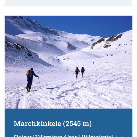
Marchkinkele (2545 m)
Skitour | Villgratner Alpen | Villgratental