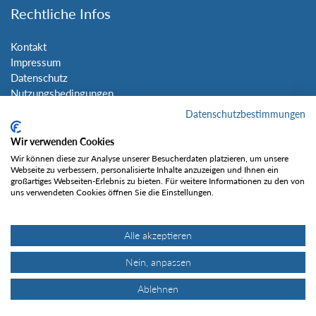
Rechtliche Infos
Kontakt
Impressum
Datenschutz
Nutzungsbedingungen
Sitemap
Datenschutzbestimmungen
Wir verwenden Cookies
Social Media
Wir können diese zur Analyse unserer Besucherdaten platzieren, um unsere
Webseite zu verbessern, personalisierte Inhalte anzuzeigen und Ihnen ein
großartiges Webseiten-Erlebnis zu bieten. Für weitere Informationen zu den von
uns verwendeten Cookies öffnen Sie die Einstellungen.
Alle akzeptieren
Gefällt mir
Nein, anpassen
Ablehnen
© Tourentipp.com 2025