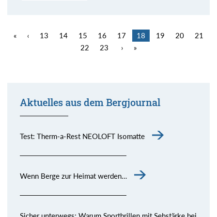
«
‹
13
14
15
16
17
18
19
20
21
22
23
›
»
Aktuelles aus dem Bergjournal
Test: Therm-a-Rest NEOLOFT Isomatte
Wenn Berge zur Heimat werden…
Sicher unterwegs: Warum Sportbrillen mit Sehstärke bei