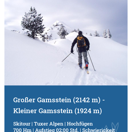
Schwierigkeitsgrad:
von
bis
Kondition (Tourdauer):
von
bis
Suchbegriff:
Großer Gamsstein (2142 m) -
Kleiner Gamsstein (1924 m)
Skitour | Tuxer Alpen | Hochfügen
700 Hm | Aufstieg 02:00 Std. | Schwierigkeit