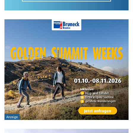
Im Tourenarchiv suchen
Land:
Region:
Gebirge:
Art der Tour: