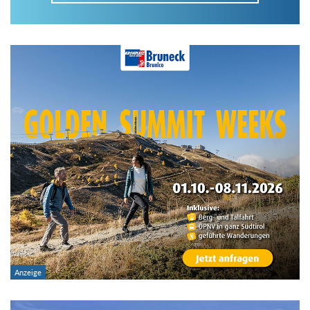
Im Tourenarchiv suchen
Land:
Region:
Gebirge:
Art der Tour: