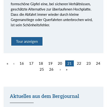
formschöne Gipfel eine, bei sicheren Verhältnissen,
geschätzte Alternative zur überlaufenen Hochplatte.
Dass die Abfahrt immer wieder durch kleine
Gegenanstiege oder Querfahrten unterbrochen wird,
ist sein Schönheitsfehler.
Tour anzeigen
«
‹
16
17
18
19
20
21
22
23
24
25
26
›
»
Aktuelles aus dem Bergjournal