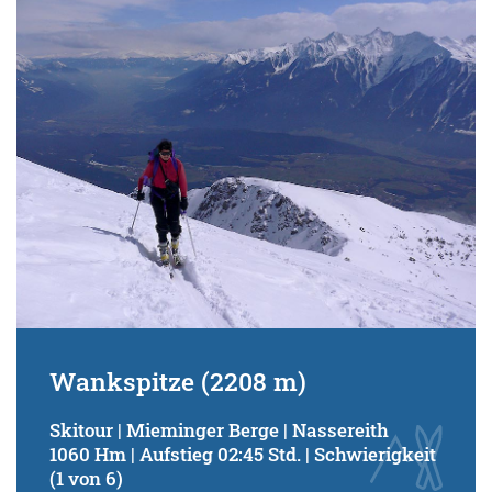
Schwierigkeitsgrad:
von
bis
Kondition (Tourdauer):
von
bis
Suchbegriff:
Wankspitze (2208 m)
Skitour | Mieminger Berge | Nassereith
1060 Hm | Aufstieg 02:45 Std. | Schwierigkeit
(1 von 6)