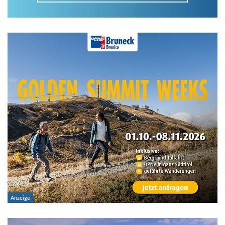
Im Tourenarchiv suchen
Land:
Region:
Gebirge:
Art der Tour: