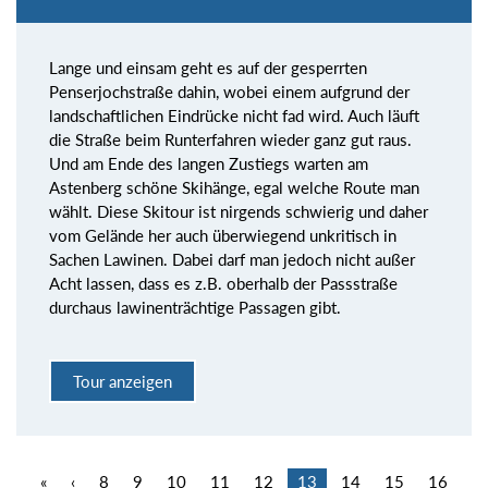
Lange und einsam geht es auf der gesperrten
Penserjochstraße dahin, wobei einem aufgrund der
landschaftlichen Eindrücke nicht fad wird. Auch läuft
die Straße beim Runterfahren wieder ganz gut raus.
Und am Ende des langen Zustiegs warten am
Astenberg schöne Skihänge, egal welche Route man
wählt. Diese Skitour ist nirgends schwierig und daher
vom Gelände her auch überwiegend unkritisch in
Sachen Lawinen. Dabei darf man jedoch nicht außer
Acht lassen, dass es z.B. oberhalb der Passstraße
durchaus lawinenträchtige Passagen gibt.
Tour anzeigen
«
‹
8
9
10
11
12
13
14
15
16